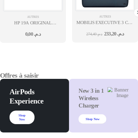
AUTRES
AUTRES
MOBILIS EXECUTIVE 3 COVE
HP 19A ORIGINAL
14
LASERJET IMAGING DRUM
233,20
د.م.
0,00
د.م.
274,40
د.م.
(CF219A)HP LJ
M102/M104/M130 MFP/M132
MFP
Offres à saisir
New 3 in 1
AirPods
Wireless
Experience
Charger
Shop
Shop Now
Now