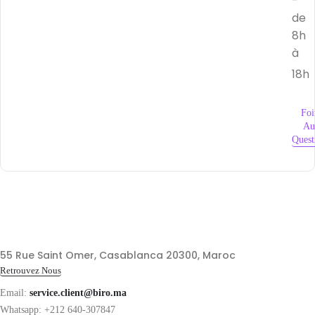
-
de
8h
à
18h
Foi
Au
Quest
55 Rue Saint Omer, Casablanca 20300, Maroc
Retrouvez Nous
Email:
service.client@biro.ma
Whatsapp: +212 640-307847