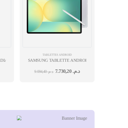
TABLETTES ANDROID
EDIATEK 6GO 128GO 5G CAM AV 5MPX CAM ARR 8MPX GRIS MICRO
SAMSUNG TABLETTE ANDROID TAB S10FE+ 13.1'' E
7.730,20
د.م.
9.094,40
د.م.