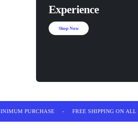
Experience
Shop Now
NIMUM PURCHASE
-
FREE SHIPPING ON ALL 