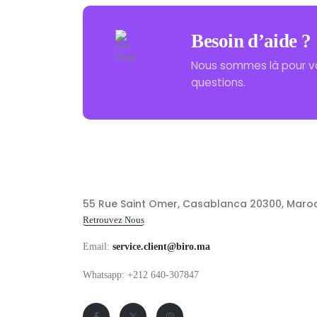
Besoin d’aide ?
Nous sommes là pour v
questions.
55 Rue Saint Omer, Casablanca 20300, Maro
Retrouvez Nous
Email:
service.client@biro.ma
Whatsapp: +212 640-307847