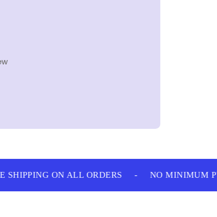
ew
SHIPPING ON ALL ORDERS
-
NO MINIMUM PU