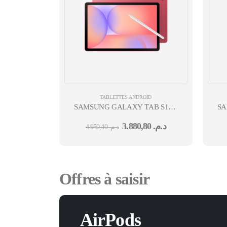
TABLETTES ANDROID
SAMSUNG GALAXY TAB S10 LITE 10,9'' EXY
SA
1380 6 GO 128 GO 5G
3.880,80
د.م.
4.950,40
د.م.
DS CAM AV 5MPX CAM AR 8MPXROUGE 12
DS
Offres à saisir
AirPods