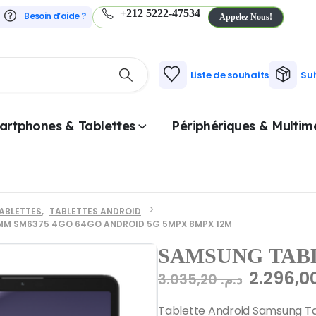
+212 5222-47534
Besoin d’aide ?
Appelez Nous!
Liste de souhaits
Su
artphones & Tablettes
Périphériques & Multim
ABLETTES
,
TABLETTES ANDROID
OMM SM6375 4GO 64GO ANDROID 5G 5MPX 8MPX 12M
SAMSUNG TABL
3.035,20
د.م.
Tablette Android Samsung Ta