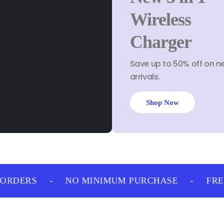
Wireless
Charger
Save up to 50% off on n
arrivals.
Shop Now
ORDERS
-
NO MINIMUM PURCHASE
-
FREE 