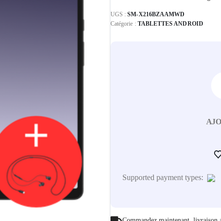
UGS :
SM-X216BZAAMWD
Catégorie :
TABLETTES ANDROID
AJO
Supported payment types:
Commandez maintenant, livraison 