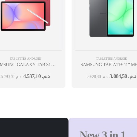
TABLETTES ANDROID
TABLETTES ANDROID
NOS-
MSUNG GALAXY TAB S10 LITE 10,9'' EXYNOS-
SAMSUNG TAB A11+ 11'' M
1380 8 GO 256 GO 5G
4.537,10
د.م.
3.084,50
د.م.
5.790,40
د.م.
3.628,80
د.م.
M
 CAM AV 5MPX CAM AR 8MPX ROUGE 12M
New 3 in 1