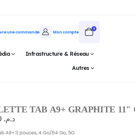
0
ivre une commande
Mon compte
édia
Infrastructure & Réseau
Autres
ETTE TAB A9+ GRAPHITE 11″
2.296,00
د.م.
b A9+ 11 pouces, 4 Go/64 Go, 5G.