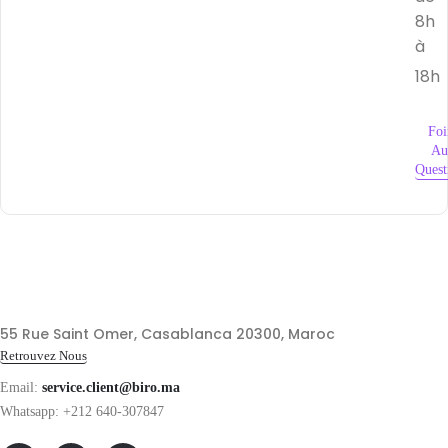
8h
à
18h
Foi
Au
Quest
55 Rue Saint Omer, Casablanca 20300, Maroc
Retrouvez Nous
Email:
service.client@biro.ma
Whatsapp: +212 640-307847