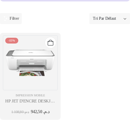
Filter
-15%
IMPRESSION MOBILE
HP JET D'ENCRE DESKJET
INK ADVANTAGE 2876
942,50
د.م.
1.108,80
د.م.
MFP 3EN1 WIFI COULEUR
A4 7,5 B&WPPM
5,5PPMCOL 12M