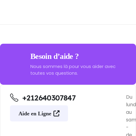
Besoin d’aide ?
Nous sommes là pour vous aider avec
toutes vos questions.
+212640307847
Du
lund
au
Aide en Ligne
sam
-
de