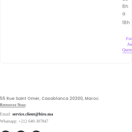
8h
à
18h
Foi
Au
Quest
55 Rue Saint Omer, Casablanca 20300, Maroc
Retrouvez Nous
Email:
service.client@biro.ma
Whatsapp: +212 640-307847