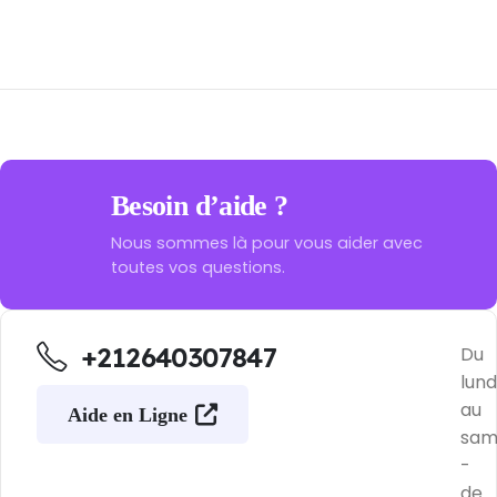
Besoin d’aide ?
Nous sommes là pour vous aider avec
toutes vos questions.
+212640307847
Du
lund
au
Aide en Ligne
sam
-
de