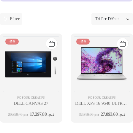
Filter
-15%
-15%
PC POUR CRÉATIFS
PC POUR CRÉATIFS
DELL CANVAS 27
DELL XPS 16 9640 ULTRA 7-
155H 16.3" FHD+ 16 GO 1 TO
17.297,80
د.م.
27.893,60
د.م.
20.350,40
د.م.
32.816,00
د.م.