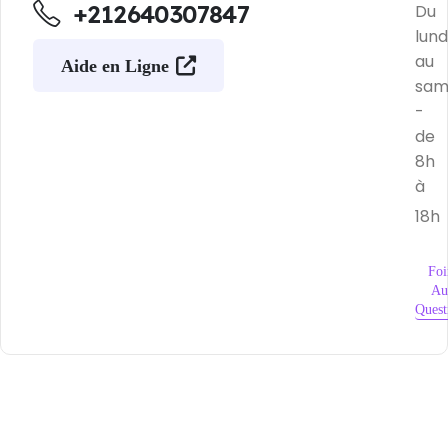
+212640307847
Du
lund
au
Aide en Ligne
sam
-
de
8h
à
18h
Foi
Au
Quest