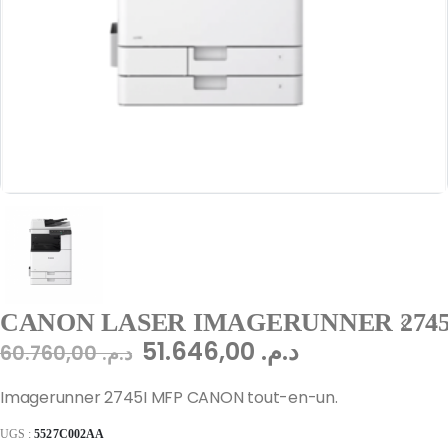
CANON LASER IMAGERUNNER 2745I
51.646,00
د.م.
60.760,00
د.م.
Imagerunner 2745I MFP CANON tout-en-un.
UGS :
5527C002AA