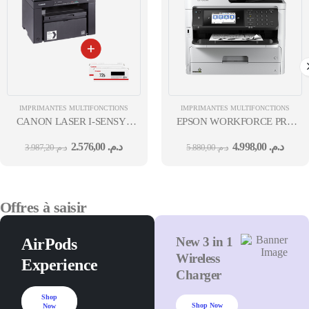
IMPRIMANTES MULTIFONCTIONS
IMPRIMANTES MULTIFONCTIONS
CANON LASER I-SENSYS
EPSON WORKFORCE PRO
MF3010 MFP MONO 3EN1
WF-M5799DWF MFP 4EN1
2.576,00
د.م.
4.998,00
د.م.
3.987,20
د.م.
5.880,00
د.م.
18 PPM A4 + 2TONERS
RÉSEAU WIFI JET D'ENCR
CARTRIDGE 725 24M
MONO A4 RECTO VERSO
34 B&WPPM 34 12M
Offres à saisir
New 3 in 1
AirPods
Wireless
Experience
Charger
Shop
Shop Now
Now