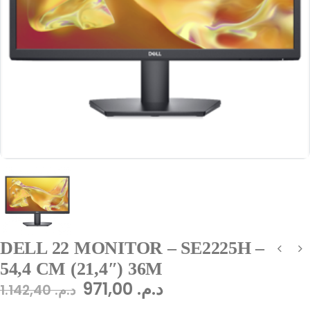
DELL 22 MONITOR – SE2225H –
54,4 CM (21,4″) 36M
971,00
د.م.
1.142,40
د.م.