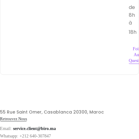
de
8h
à
18h
Foi
Au
Quest
55 Rue Saint Omer, Casablanca 20300, Maroc
Retrouvez Nous
Email:
service.client@biro.ma
Whatsapp: +212 640-307847