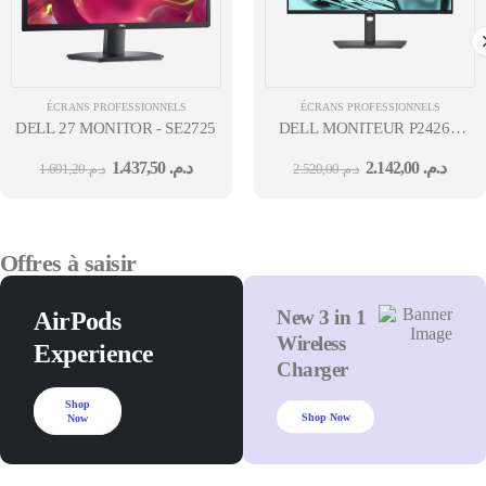
ÉCRANS PROFESSIONNELS
ÉCRANS PROFESSIONNELS
DELL 27 MONITOR - SE2725H - 68.5CM (27) FULL HD (1080P) 1920
DELL MONITEUR P2426H
24'' 36 MOIS
1.437,50
د.م.
2.142,00
د.م.
1.691,20
د.م.
2.520,00
د.م.
Offres à saisir
New 3 in 1
AirPods
Wireless
Experience
Charger
Shop
Shop Now
Now