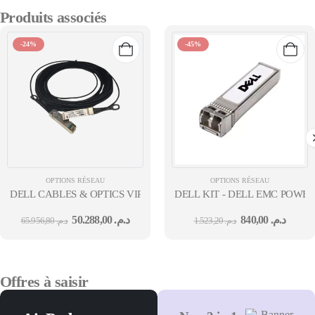
Produits associés
-24%
-45%
OPTIONS RÉSEAU
OPTIONS RÉSEAU
DELL CABLES & OPTICS VIRTUAL BASE[10G¦SR] 36M
DELL KIT - DELL EMC POWER
50.288,00
د.م.
840,00
د.م.
65.956,80
د.م.
1.523,20
د.م.
Offres à saisir