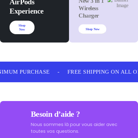
New 3 in 1
AirPods
Wireless
Experience
Charger
Shop
Shop Now
Now
NIMUM PURCHASE
-
FREE SHIPPING ON ALL 
Besoin d’aide ?
Nous sommes là pour vous aider avec
toutes vos questions.