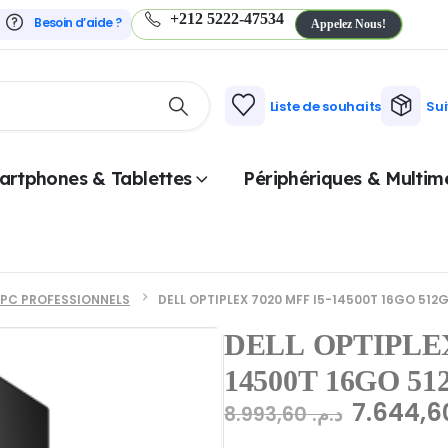
+212 5222-47534
Besoin d’aide ?
Appelez Nous!
Liste de souhaits
Su
artphones & Tablettes
Périphériques & Multim
PC PROFESSIONNELS
DELL OPTIPLEX 7020 MFF I5-14500T 16GO 51
DELL OPTIPLEX
14500T 16GO 5
8.993,60
د.م.