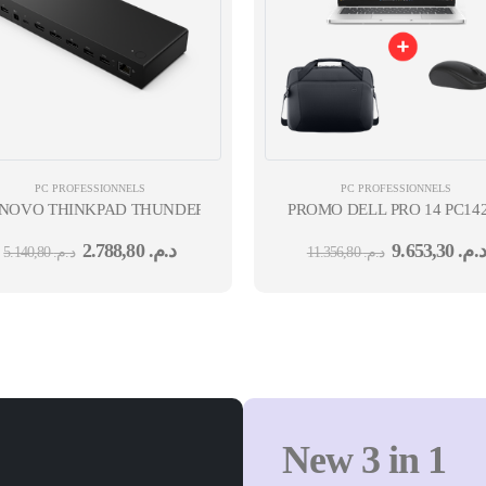
PC PROFESSIONNELS
PC PROFESSIONNELS
NOVO THINKPAD THUNDERBOLT 4 SMART DOCK GEN2 7500
PROMO DELL PRO 14 PC14
14'' CORE5-120U 8G 512G 
2.788,80
د.م.
9.653,30
د.م.
5.140,80
د.م.
11.356,80
د.م.
UBUNTU GRIS 36M+WIRL
MOUSE-
WM126+ECOLOOP PRO
New 3 in 1