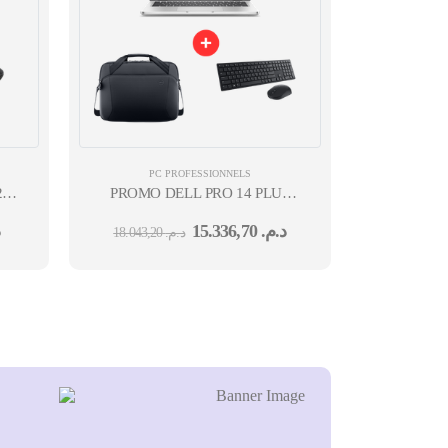
PC PROFESSIONNELS
250
PROMO DELL PRO 14 PLUS
SSD
PB14250 14'' U7-266V VPRO
15.336,70
د.م.
18.043,20
د.م.
SS
16G 512G SSD UBUNTU GRIS
36M+PRO WIRLSS KEYBD+ECOLO