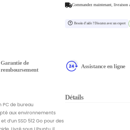
Commandez maintenant, livraison 
Besoin d’aide ? Discutez avec un expert
Garantie de
Assistance en ligne
remboursement
Détails
un PC de bureau
apté aux environnements
M et d’un SSD 512 Go pour des
e. Livré sous Ubuntu, il