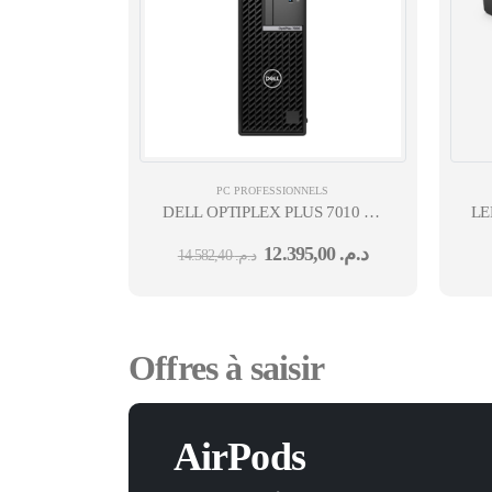
PC PROFESSIONNELS
DELL OPTIPLEX PLUS 7010 I7-
LE
13700 8GO 512GO SSD WIN11
12.395,00
د.م.
14.582,40
د.م.
PRO 36M
Offres à saisir
AirPods