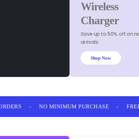
Wireless
Charger
Save up to 50% off on n
arrivals.
Shop Now
RDERS
-
NO MINIMUM PURCHASE
-
FREE 