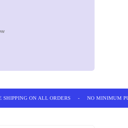
ew
SHIPPING ON ALL ORDERS
-
NO MINIMUM PU