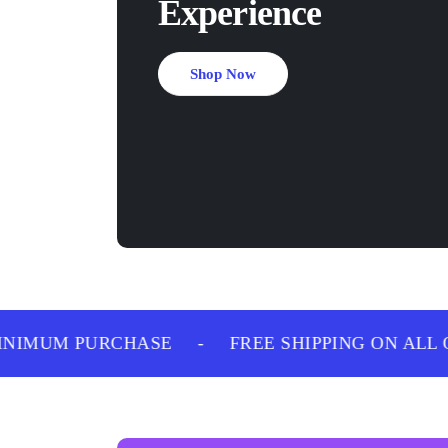
Experience
Shop Now
IMUM PURCHASE
-
FREE SHIPPING ON ALL O