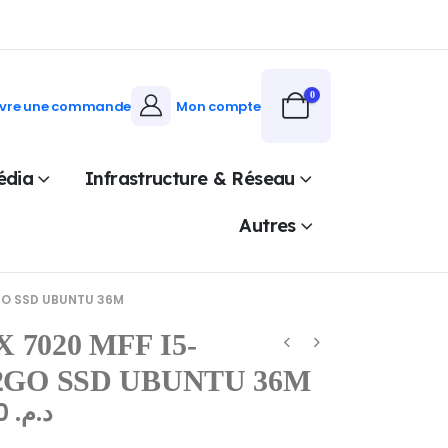
0
ivre une commande
Mon compte
édia
Infrastructure & Réseau
Autres
2GO SSD UBUNTU 36M
 7020 MFF I5-
12GO SSD UBUNTU 36M
7.644,60
د.م.