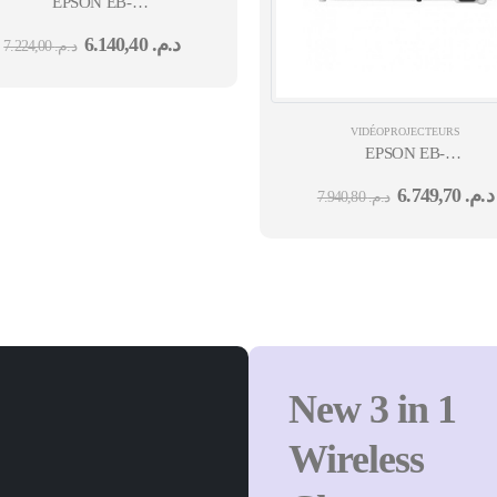
EPSON EB-
6 WXGA, 3700 LUMENS,1280X800,16:10,HDMI,WIFI EN OPTION US
6.140,40
د.م.
7.224,00
د.م.
VIDÉOPROJECTEURS
EPSON EB-
I 1.4, USB 2.0-
W51 WXGA, 4000 LUMENS, 1
6.749,70
د.م.
7.940,80
د.م.
New 3 in 1
Wireless