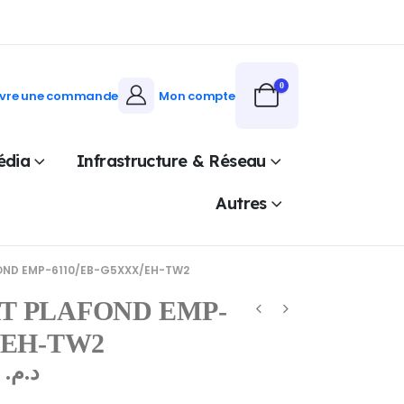
0
ivre une commande
Mon compte
édia
Infrastructure & Réseau
Autres
OND EMP-6110/EB-G5XXX/EH-TW2
T PLAFOND EMP-
/EH-TW2
2.722,70
د.م.