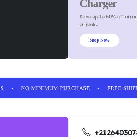
Charger
Save up to 50% off on n
arrivals.
Shop Now
-
NO MINIMUM PURCHASE
-
FREE SHIPP
+212640307