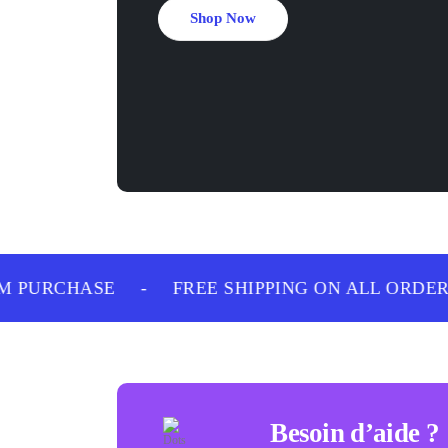
Shop Now
 PURCHASE
-
FREE SHIPPING ON ALL ORDERS
Besoin d’aide ?