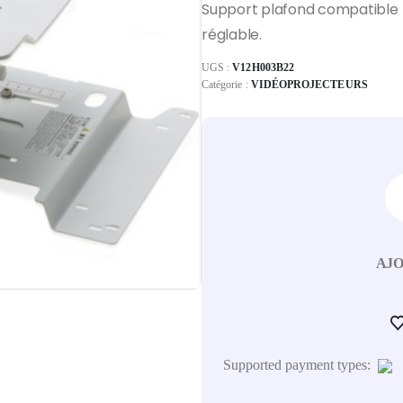
Support plafond compatible 
réglable.
UGS :
V12H003B22
Catégorie :
VIDÉOPROJECTEURS
AJO
Supported payment types: