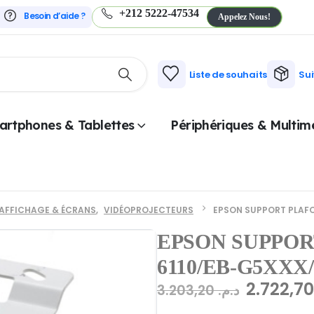
+212 5222-47534
Besoin d’aide ?
Appelez Nous!
Liste de souhaits
Su
artphones & Tablettes
Périphériques & Multim
AFFICHAGE & ÉCRANS
,
VIDÉOPROJECTEURS
EPSON SUPPORT PLAF
EPSON SUPPOR
6110/EB-G5XXX
3.203,20
د.م.