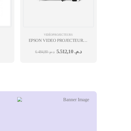
B,LAMPE 6.000H,10.000H(MODE ECO)
VIDÉOPROJECTEURS
EPSON VIDEO PROJECTEUR 3LCD EB-
280 X 800, 16:10,HDMI ,WIFI EN OPTION USB , SACOCHE INCLUSE
E24 XGA : 1024 × 768 4:3 3600 LUMENS AINSI 36 MOI
5.512,10
د.م.
6.484,80
د.م.