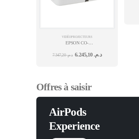
W0
VIDÉOPROJECTEURS
EPSON CO-
FH02 3LCD FULL HD 1080P 3 000 LUMENS HDM
6.245,10
د.م.
7.347,20
د.م.
A, USB 2.0 ANDROID TV 24M
Offres à saisir
AirPods
Experience