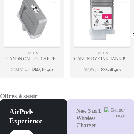
ENCRES
ENCRES
CANON CARTOUCHE PFI-
CANON DYE INK TANK PFI-
310 MBK
102 MAGENTA
1.942,10
د.م.
823,50
د.م.
2.284,80
د.م.
968,80
د.م.
Offres à saisir
New 3 in 1
AirPods
Wireless
Experience
Charger