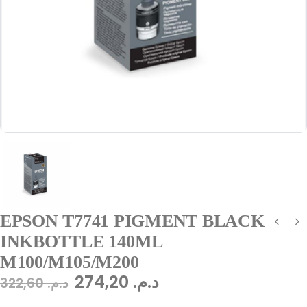
EPSON T7741 PIGMENT BLACK
INKBOTTLE 140ML
M100/M105/M200
274,20
د.م.
322,60
د.م.