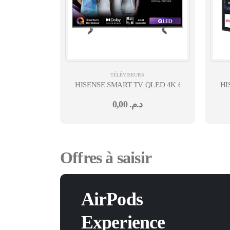
TÉLÉVISEURS
HISENSE SMART TV QLED 4K 65'' 24 MOIS
HI
0,00
د.م.
Offres à saisir
AirPods
Experience