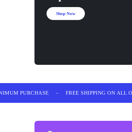
Shop Now
IMUM PURCHASE
-
FREE SHIPPING ON ALL OR