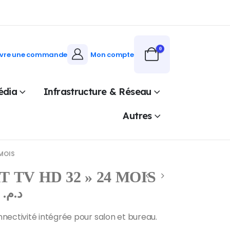
0
ivre une commande
Mon compte
édia
Infrastructure & Réseau
Autres
 MOIS
 TV HD 32 » 24 MOIS
1.288,00
د.م.
ectivité intégrée pour salon et bureau.