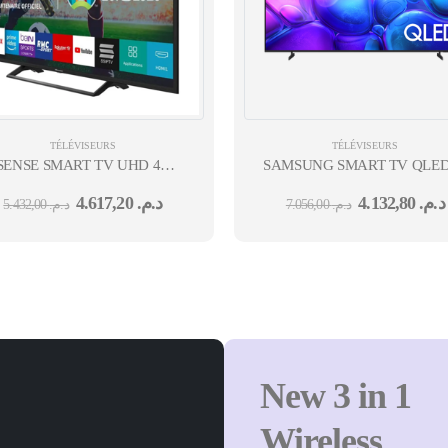
TÉLÉVISEURS
TÉLÉVISEURS
SENSE SMART TV UHD 4K 55''
SAMSUNG SMART TV QLED S
24 MOIS
4.617,20
د.م.
4.132,80
د.م.
5.432,00
د.م.
7.056,00
د.م.
New 3 in 1
Wireless