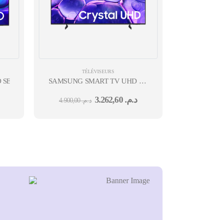
TÉLÉVISEURS
ERIE 6 55'' 12M
SAMSUNG SMART TV UHD 4K
SERIE 8 43'' ANDROID 12 MOIS
3.262,60
د.م.
4.900,00
د.م.