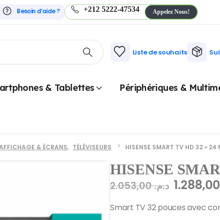
+212 5222-47534
Besoin d’aide ?
Appelez Nous!
Liste de souhaits
Su
artphones & Tablettes
Périphériques & Multim
AFFICHAGE & ÉCRANS
,
TÉLÉVISEURS
HISENSE SMART TV HD 32 » 24
HISENSE SMART
2.053,00
د.م.
Smart TV 32 pouces avec conn