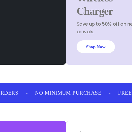
Charger
Save up to 50% off on n
arrivals.
Shop Now
DERS
-
NO MINIMUM PURCHASE
-
FREE S