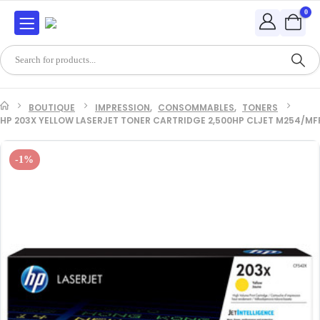
0
BOUTIQUE
IMPRESSION
,
CONSOMMABLES
,
TONERS
HP 203X YELLOW LASERJET TONER CARTRIDGE 2,500HP CLJET M254/MF
-1%