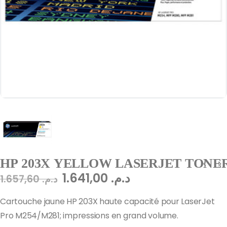
HP 203X YELLOW LASERJET TONER
1.641,00
د.م.
1.657,60
د.م.
Cartouche jaune HP 203X haute capacité pour LaserJet
Pro M254/M281; impressions en grand volume.