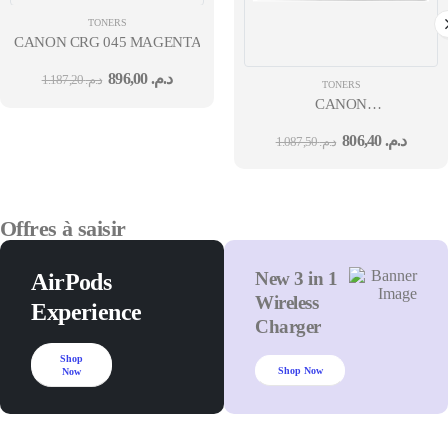
TONERS
CANON CRG 045 MAGENTA ( 1300 PAGES)
896,00
د.م.
1.187,20
د.م.
TONERS
CANON
CS CARTRIDGE 067 YELLOW
806,40
د.م.
1.087,50
د.م.
Offres à saisir
New 3 in 1
AirPods
Wireless
Experience
Charger
Shop
Shop Now
Now