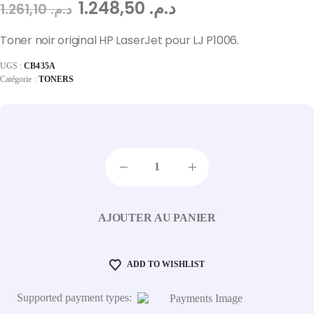
1.248,50
د.م.
1.261,10
د.م.
Toner noir original HP LaserJet pour LJ P1006.
UGS :
CB435A
Catégorie :
TONERS
AJOUTER AU PANIER
ADD TO WISHLIST
Supported payment types: