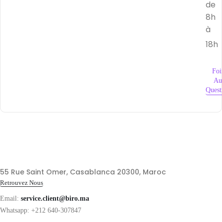
de
8h
à
18h
Foi
Au
Quest
55 Rue Saint Omer, Casablanca 20300, Maroc
Retrouvez Nous
Email:
service.client@biro.ma
Whatsapp: +212 640-307847