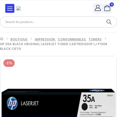
0
BOUTIQUE
IMPRESSION
,
CONSOMMABLES
,
TONERS
HP 35A BLACK ORIGINAL LASERJET TONER CARTRIDGEHP LJ P1006
BLACK CRTG
-1%