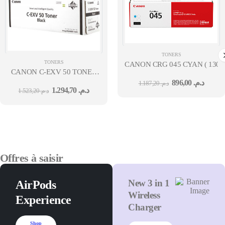
TONERS
TONERS
CANON CRG 045 CYAN ( 1300
CANON C-EXV 50 TONER
BLACK
896,00
د.م.
1.187,20
د.م.
1.294,70
د.م.
1.523,20
د.م.
Offres à saisir
New 3 in 1
AirPods
Wireless
Experience
Charger
Shop