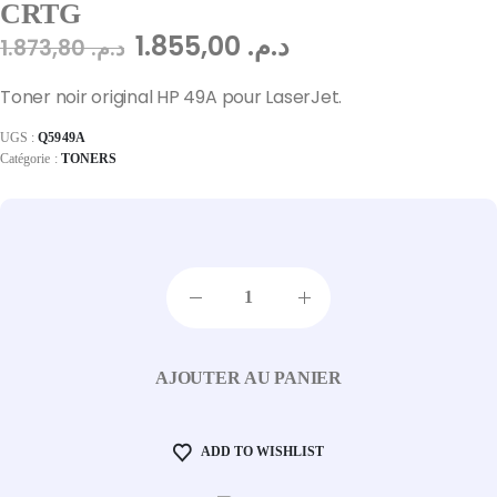
CRTG
1.855,00
د.م.
1.873,80
د.م.
Toner noir original HP 49A pour LaserJet.
UGS :
Q5949A
Catégorie :
TONERS
AJOUTER AU PANIER
ADD TO WISHLIST