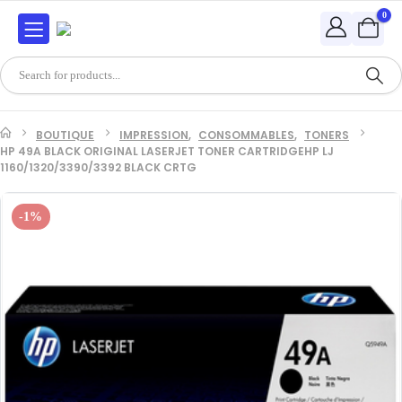
0
BOUTIQUE
IMPRESSION
,
CONSOMMABLES
,
TONERS
HP 49A BLACK ORIGINAL LASERJET TONER CARTRIDGEHP LJ
1160/1320/3390/3392 BLACK CRTG
-1%