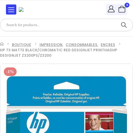
0
BOUTIQUE
IMPRESSION
,
CONSOMMABLES
,
ENCRES
HP 73 MATTE BLACK/CHROMATIC RED DESIGNJET PRINTHADHP
DESIGNJET Z3200PS/Z3200
-1%