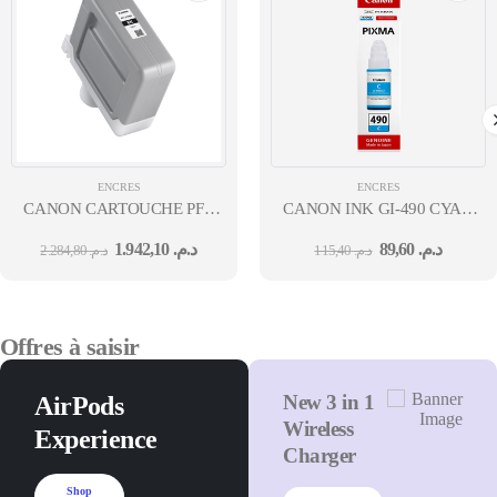
ENCRES
ENCRES
CANON CARTOUCHE PFI-
CANON INK GI-490 CYAN
310 BK
EMB
1.942,10
د.م.
89,60
د.م.
2.284,80
د.م.
115,40
د.م.
Offres à saisir
New 3 in 1
AirPods
Wireless
Experience
Charger
Shop