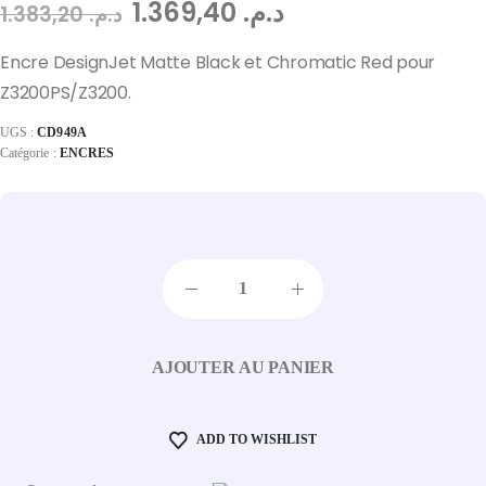
1.369,40
د.م.
1.383,20
د.م.
Encre DesignJet Matte Black et Chromatic Red pour
Z3200PS/Z3200.
UGS :
CD949A
Catégorie :
ENCRES
AJOUTER AU PANIER
ADD TO WISHLIST