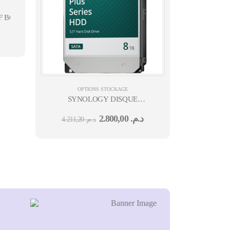
FF BC HDD 12M
OPTIONS STOCKAGE
SYNOLOGY DISQUE
8TB SATA 3,5'' SÉRIE PLUS
2.800,00
د.م.
4.211,20
د.م.
HAT3310 7.2K 24M