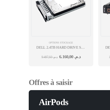
OPTIONS STOCKAGE
DELL 2.4TB HARD DRIVE SAS
DE
ISE 12GBPS 10K 512E 2.5IN
6.160,00
د.م.
9.497,60
د.م.
HOT-PLUG CUSTOMER
KITR360, R750XS,R760XS
Offres à saisir
AirPods