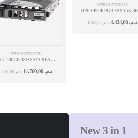
OPTIONS STOCKAGE
HPE HPE 900GB SAS 15K S
4.424,00
د.م.
8.444,80
د.م.
OPTIONS STOCKAGE
LL 480GB SSD SATA READ INTENSIVE 6GBPS 512E 2.5IN HOT-
PLUG CUS KIT 12M
11.760,00
د.م.
14.380,80
د.م.
New 3 in 1