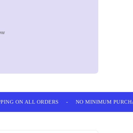
ew
ING ON ALL ORDERS
-
NO MINIMUM PURCHAS