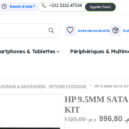
+212 5222-47534
Besoin d’aide ?
Appelez Nous!
Liste de souhaits
Su
artphones & Tablettes
Périphériques & Multim
TOCKAGE & SAUVEGARDE
,
OPTIONS STOCKAGE
HP 9.5MM SATA DV
HP 9.5MM SATA
KIT
996,80
م
1.120,00
د.م.