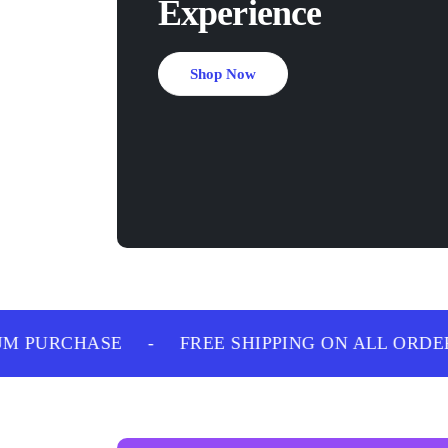
Experience
Shop Now
 PURCHASE
-
FREE SHIPPING ON ALL ORDERS