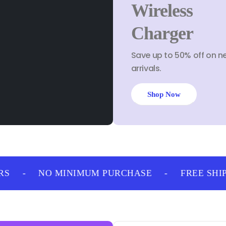
Wireless
Charger
Save up to 50% off on n
arrivals.
Shop Now
-
NO MINIMUM PURCHASE
-
FREE SHIPP