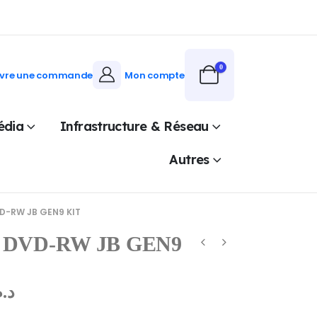
0
ivre une commande
Mon compte
édia
Infrastructure & Réseau
Autres
D-RW JB GEN9 KIT
 DVD-RW JB GEN9
د..