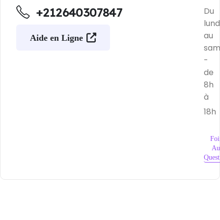
+212640307847
Du
lund
au
Aide en Ligne
sam
-
de
8h
à
18h
Foi
Au
Quest