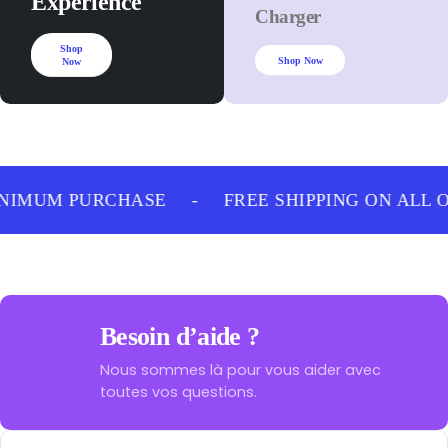
Experience
Charger
Shop
Shop Now
Now
NIMUM PURCHASE
-
FREE SHIPPING ON ALL 
Besoin d’aide ?
Nous sommes là pour vous aider avec
toutes vos questions.