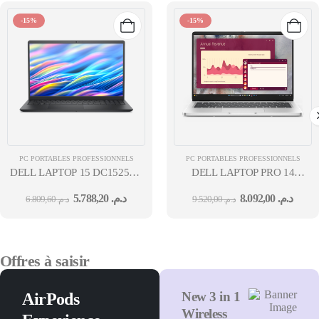
-15%
-15%
PC PORTABLES PROFESSIONNELS
PC PORTABLES PROFESSIONNELS
DELL LAPTOP 15 DC15250 15.6'' INTEL CORE 3-
DELL LAPTOP PRO 14
100U 8GO 512GO SSD UBUNTU NOIR 12MOIS
PC14250 14'' CORE5-120U
5.788,20
د.م.
8.092,00
د.م.
6.809,60
د.م.
9.520,00
د.م.
8GO 512GO SSD UBUNTU
GRIS 36 MOIS
Offres à saisir
New 3 in 1
AirPods
Wireless