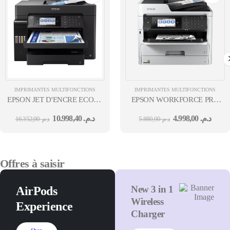
IMPRIMANTES MULTIFONCTIONS
IMPRIMANTES MULTIFONCTIONS
EPSON JET D'ENCRE ECOTANK
EPSON WORKFORCE PRO
L15160 MFP 4EN1 RÉSEAU WIFI COULEUR A3 R/V 32 B&WPPM 3
WF-M5799DWF MFP 4EN1
10.998,40
د.م.
4.998,00
د.م.
16.352,00
د.م.
5.880,00
د.م.
RÉSEAU WIFI JET D'ENCR
MONO A4 RECTO VERSO
34 B&WPPM 34 12M
Offres à saisir
New 3 in 1
AirPods
Wireless
Experience
Charger