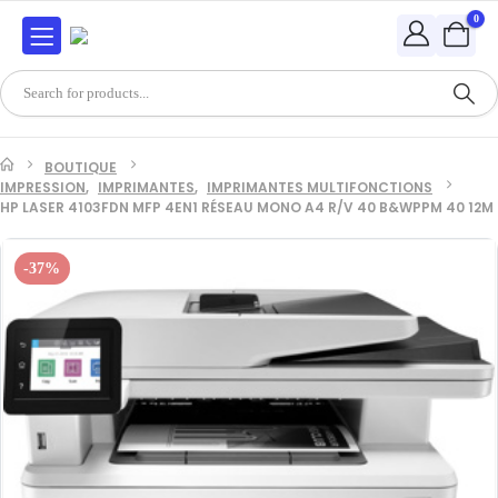
0
BOUTIQUE
IMPRESSION
,
IMPRIMANTES
,
IMPRIMANTES MULTIFONCTIONS
HP LASER 4103FDN MFP 4EN1 RÉSEAU MONO A4 R/V 40 B&WPPM 40 12M
-37%