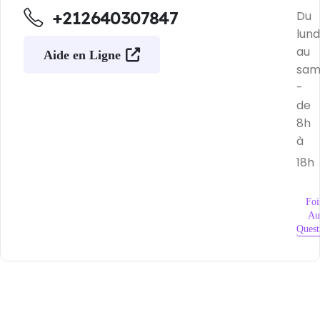
+212640307847
Du
lund
au
Aide en Ligne
sam
-
de
8h
à
18h
Foi
Au
Quest