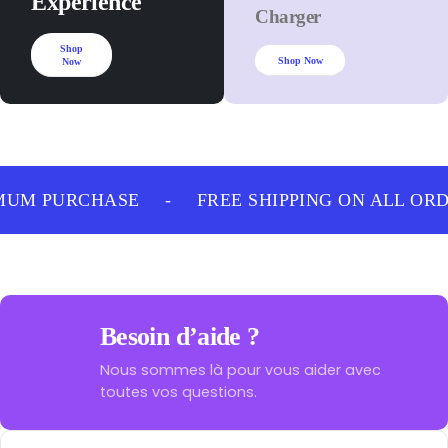
Experience
Charger
Shop
Shop Now
Now
MUM PURCHASE
-
FREE SHIPPING ON ALL OR
Besoin d’aide ?
Nous sommes là pour vous aider avec
toutes vos questions.