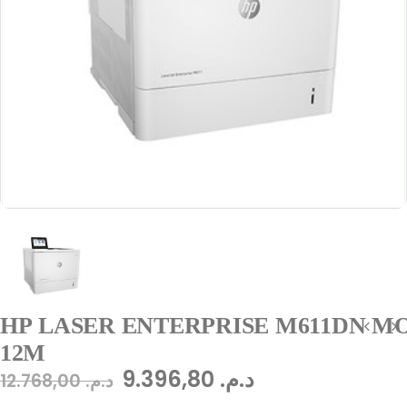
HP LASER ENTERPRISE M611DN MO
12M
9.396,80
د.م.
12.768,00
د.م.