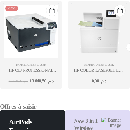
-20%
IMPRIMANTES LASER
IMPRIMANTES LASER
HP CLJ PROFESSIONAL
HP COLOR LASERJET ENT
CP5225 20/20PPM-192MO-
M856DN PRINTER
13.640,50
د.م.
0,00
د.م.
17.124,80
د.م.
600X600DPI-540MHZ
Offres à saisir
New 3 in 1
AirPods
Wireless