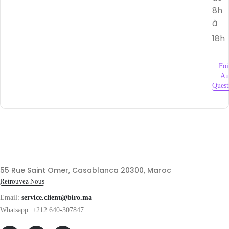
8h
à
18h
Foi
Au
Quest
55 Rue Saint Omer, Casablanca 20300, Maroc
Retrouvez Nous
Email:
service.client@biro.ma
Whatsapp: +212 640-307847