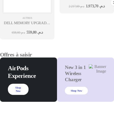
ATTACH CABLES,1M,
1.973,70
د.م.
2.217,60
د.م.
(QSFP28),CC8P0.254B(S),QSF
AUTRES
DELL MEMORY UPGRADE -
4GB - 1RX16 DDR4 UDIMM
559,80
د.م.
658,60
د.م.
2666MHZ OPTIPLEX3080
MT/SSF
Offres à saisir
New 3 in 1
AirPods
Wireless
Experience
Charger
Shop
Shop Now
Now