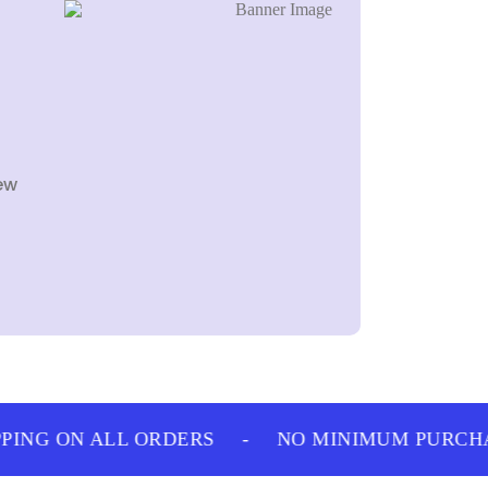
ew
ING ON ALL ORDERS
-
NO MINIMUM PURCHAS