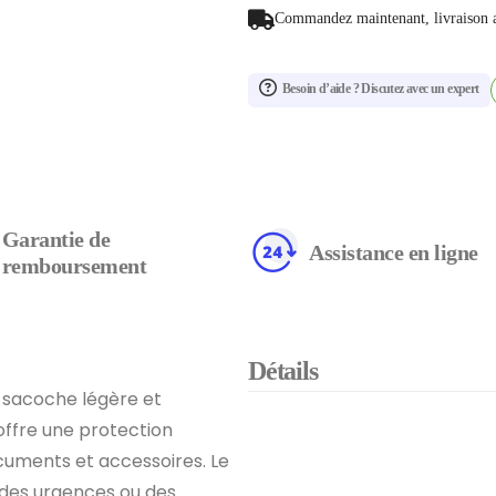
Commandez maintenant, livraison 
Besoin d’aide ? Discutez avec un expert
Garantie de
Assistance en ligne
remboursement
Détails
e sacoche légère et
offre une protection
cuments et accessoires. Le
s des urgences ou des