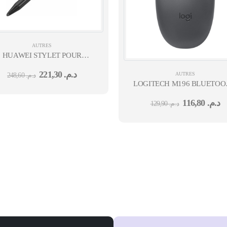
AUTRES
HUAWEI STYLET POUR
ÉCRAN INTERACTIF
221,30
د.م.
AUTRES
248,60
د.م.
IDEAHUB (2 PCS).
LOGITECH M196 BLUETOOTH
935
116,80
د.م.
129,90
د.م.