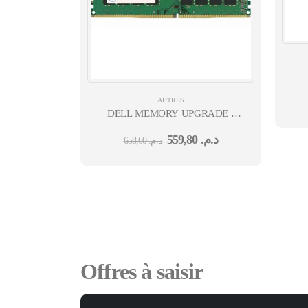
AUTRES
DELL MEMORY UPGRADE -
4GB - 1RX16 DDR4 UDIMM
559,80
د.م.
658,60
د.م.
2666MHZ OPTIPLEX3080
MT/SSF
Offres à saisir