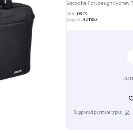
Sacoche Portdesign Sydney TL
UGS :
135172
Catégorie :
AUTRES
AJO
Supported payment types: