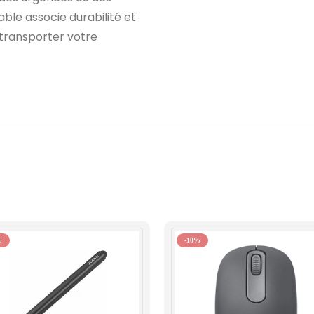
le associe durabilité et
 transporter votre
%
-10%