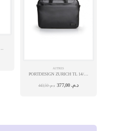
 MOUSE - GRAPHITE - BT - N/A - EMEA28I-
AUTRES
PORTDESIGN ZURICH TL 14/15
BLACK
377,00
د.م.
443,50
د.م.