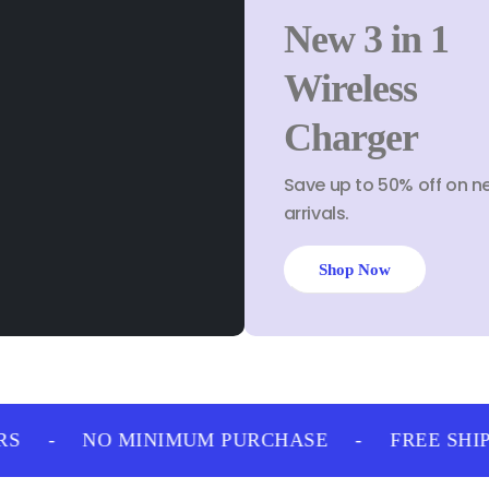
New 3 in 1
Wireless
Charger
Save up to 50% off on n
arrivals.
Shop Now
-
NO MINIMUM PURCHASE
-
FREE SHIPP