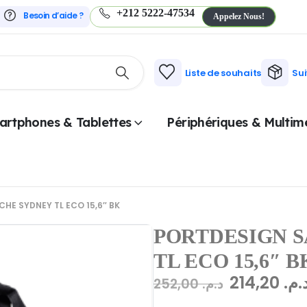
+212 5222-47534
Besoin d’aide ?
Appelez Nous!
Liste de souhaits
Su
artphones & Tablettes
Périphériques & Multim
E SYDNEY TL ECO 15,6″ BK
PORTDESIGN 
TL ECO 15,6″ B
214,20
د.م
252,00
د.م.