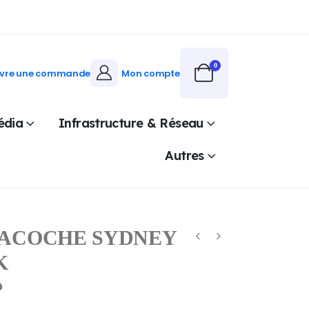
0
ivre une commande
Mon compte
édia
Infrastructure & Réseau
Autres
SACOCHE SYDNEY
K
.