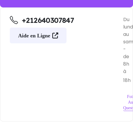
+212640307847
Du
lund
au
Aide en Ligne
sam
-
de
8h
à
18h
Foi
Au
Quest