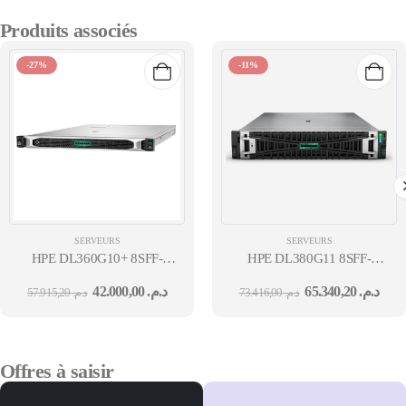
Produits associés
-27%
-11%
SERVEURS
SERVEURS
HPE DL360G10+ 8SFF-
HPE DL380G11 8SFF-
NC 4309Y 2X32G SR416IA-
NC 4410Y 2GHZ-
42.000,00
د.م.
65.340,20
د.م.
57.915,20
د.م.
73.416,00
د.م.
4G 2X480GB 4X1GBE-
12C 32GB MR408I-O 4P-
BCM5719-
1GBE-
OCP3 2X800WT BEZ TPM CMA 36M
BCM5719 1000WT 36M
Offres à saisir