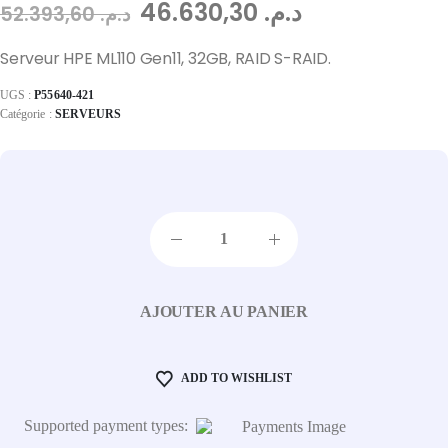
46.630,30
د.م.
52.393,60
د.م.
Serveur HPE ML110 Gen11, 32GB, RAID S-RAID.
UGS :
P55640-421
Catégorie :
SERVEURS
AJOUTER AU PANIER
ADD TO WISHLIST
Supported payment types: