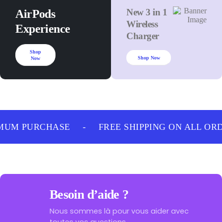
New 3 in 1
AirPods
Wireless
Experience
Charger
Shop
Shop Now
Now
MUM PURCHASE
-
FREE SHIPPING ON ALL OR
Besoin d’aide ?
Nous sommes là pour vous aider avec
toutes vos questions.