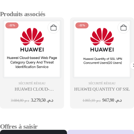
Produits associés
-11%
-11%
SÉCURITÉ RÉSEAU
SÉCURITÉ RÉSEAU
HUAWEI CLOUD-
HUAWEI QUANTITY OF SSL V
BASED WEB PAGE CATEGORY QUERY AND THREAT IDENTIFICAT
3.279,50
د.م.
947,90
د.م.
3.684,80
د.م.
1.065,10
د.م.
Offres à saisir