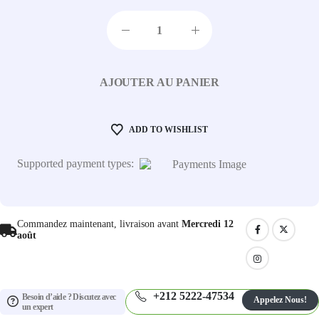
AJOUTER AU PANIER
ADD TO WISHLIST
Supported payment types:
Commandez maintenant, livraison avant
Mercredi 12
août
+212 5222-47534
Besoin d’aide ? Discutez avec
Appelez Nous!
un expert