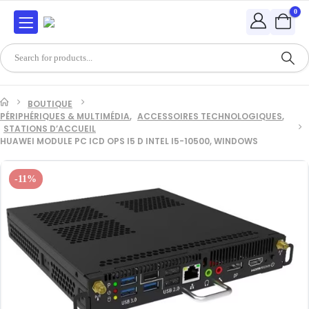
0
BOUTIQUE
PÉRIPHÉRIQUES & MULTIMÉDIA
,
ACCESSOIRES TECHNOLOGIQUES
,
STATIONS D’ACCUEIL
HUAWEI MODULE PC ICD OPS I5 D INTEL I5-10500, WINDOWS
-11%