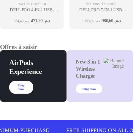
STATIONS D’ACCUEIL
STATIONS D’ACCUEIL
DELL PRO 4-IN-1 USB-
DELL PRO 7-IN-1 USB-
C TRAVEL HUB-DA225
C TRAVEL HUB - DA326
471,20
د.م.
980,60
د.م.
554,40
د.م.
1.153,60
د.م.
Offres à saisir
New 3 in 1
AirPods
Wireless
Experience
Charger
Shop
Shop Now
Now
NIMUM PURCHASE
-
FREE SHIPPING ON ALL 