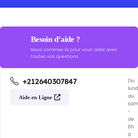
Besoin d’aide ?
Nous sommes là pour vous aider avec
toutes vos questions.
+212640307847
Du
lund
au
Aide en Ligne
sam
-
de
8h
à