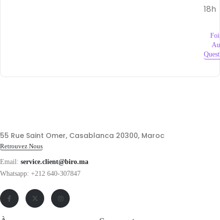
18h
Foi
Au
Quest
55 Rue Saint Omer, Casablanca 20300, Maroc
Retrouvez Nous
Email:
service.client@biro.ma
Whatsapp: +212 640-307847