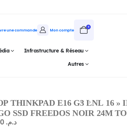
0
ivre une commande
Mon compte
édia
Infrastructure & Réseau
Autres
 THINKPAD E16 G3 LNL 16 » I
2 GO SSD FREEDOS NOIR 24M 
11.748,80
د.م.