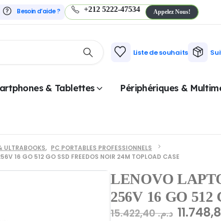
+212 5222-47534
Besoin d’aide ?
Appelez Nous!
Liste de souhaits
Su
artphones & Tablettes
Périphériques & Multim
& ULTRABOOKS
,
PC PORTABLES PROFESSIONNELS
-256V 16 GO 512 GO SSD FREEDOS NOIR 24M TOPLOAD CASE
LENOVO LAPTOP
256V 16 GO 51
15.422,40
د.م.