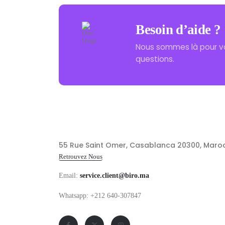
Besoin d’aide ?
Nous sommes là pour v
questions.
55 Rue Saint Omer, Casablanca 20300, Maro
Retrouvez Nous
Email:
service.client@biro.ma
Whatsapp: +212 640-307847