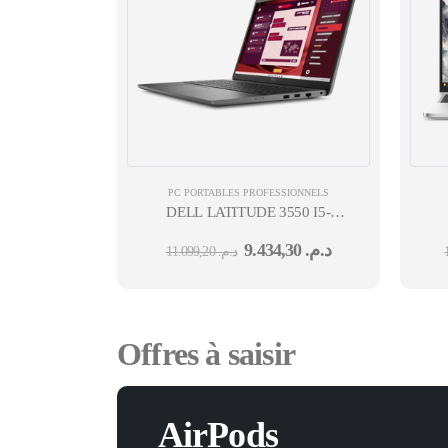
PC PORTABLES PROFESSIONNELS
DELL LATITUDE 3550 I5-
1335U 15,6" FHD 8 GO 512 GO SSD WIN 11 P
9.434,30
د.م.
11.099,20
د.م.
V
Offres à saisir
AirPods