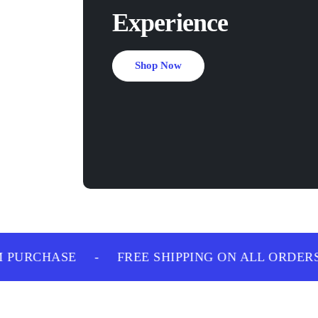
Experience
Shop Now
PURCHASE
-
FREE SHIPPING ON ALL ORDERS