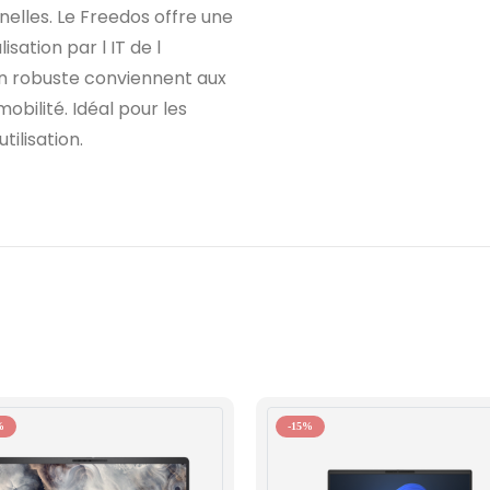
nelles. Le Freedos offre une
isation par l IT de l
on robuste conviennent aux
obilité. Idéal pour les
tilisation.
%
-15%