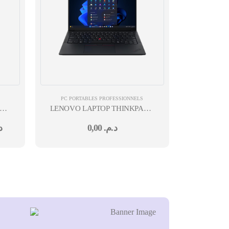
PC PORTABLES PROFESSIONNELS
ORE
LENOVO LAPTOP THINKPAD E14 G7 IRL 14'' INTEL 
SD
240H 16GO 512GO SSD FREEDOS NOIR 24M TOPLO
.
0,00
د.م.