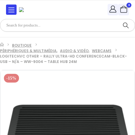
0
BOUTIQUE
PÉRIPHÉRIQUES & MULTIMÉDIA
,
AUDIO & VIDÉO
,
WEBCAMS
LOGITECHVC OTHER – RALLY ULTRA-HD CONFERENCECAM-BLACK-
USB – N/A – WW-9004 – TABLE HUB 24M
-15%