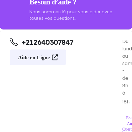
Besoin d’aide ?
Nous sommes là pour vous aider avec
toutes vos questions.
+212640307847
Du
lund
au
Aide en Ligne
sam
-
de
8h
à
18h
Foi
Au
Quest