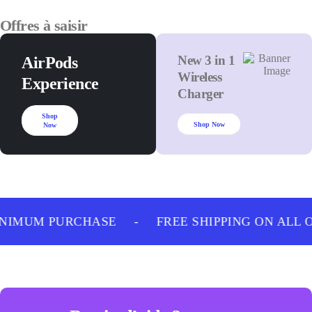
Offres à saisir
New 3 in 1
AirPods
Wireless
Experience
Charger
Shop
Shop Now
Now
NIMUM PURCHASE
-
FREE SHIPPING ON ALL 