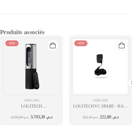
Produits associés
-15%
-15%
WEBCAMS
WEBCAMS
LOGITECH
LOGITECHVC SPARE - RALLY 
CONFERENCECAM
914 - POWER ADAPTER 24M
3.703,30
د.م.
222,80
د.م.
4.356,80
د.م.
262,10
د.م.
CONNECT (SILVER) EMEA