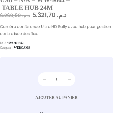
USB – N/A – WW-9004 –
TABLE HUB 24M
5.321,70
د.م.
6.260,80
د.م.
Caméra conférence Ultra HD Rally avec hub pour gestion
centralisée des flux.
UGS :
993-001952
Catégorie :
WEBCAMS
AJOUTER AU PANIER