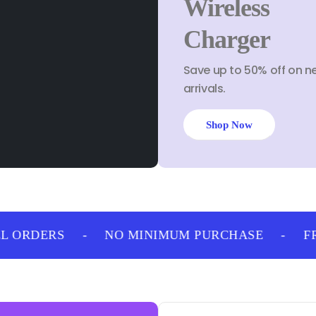
Wireless
Charger
Save up to 50% off on n
arrivals.
Shop Now
 ORDERS
-
NO MINIMUM PURCHASE
-
FRE