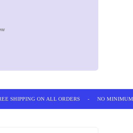
ew
E SHIPPING ON ALL ORDERS
-
NO MINIMUM 