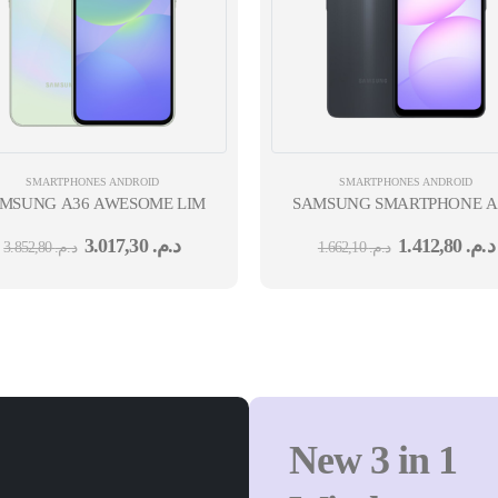
SMARTPHONES ANDROID
SMARTPHONES ANDROID
380 6GO 128GO ANDROID 5G DS 13MPX 50MPX 8MPX 2MPX 12M
MSUNG A36 AWESOME LIME 6.7'' SNAPDRAGON 8GO 128GO ANDRO
SAMSUNG SMARTPHONE AND
3.017,30
د.م.
1.412,80
د.م.
3.852,80
د.م.
1.662,10
د.م.
New 3 in 1