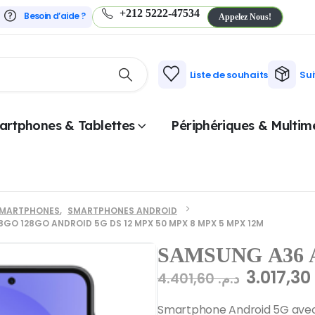
+212 5222-47534
Besoin d’aide ?
Appelez Nous!
Liste de souhaits
Su
artphones & Tablettes
Périphériques & Multim
MARTPHONES
,
SMARTPHONES ANDROID
O 128GO ANDROID 5G DS 12 MPX 50 MPX 8 MPX 5 MPX 12M
SAMSUNG A36 
3.017,3
4.401,60
د.م.
Smartphone Android 5G avec