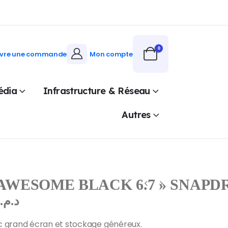
0
ivre une commande
Mon compte
édia
Infrastructure & Réseau
Autres
AWESOME BLACK 6.7 » SNAPDR
0
د.م.
 grand écran et stockage généreux.