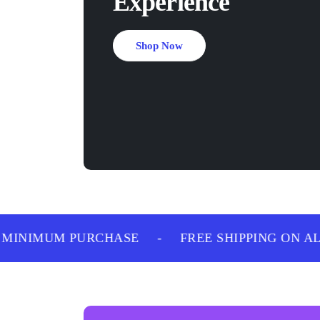
Experience
Shop Now
MINIMUM PURCHASE
-
FREE SHIPPING ON ALL