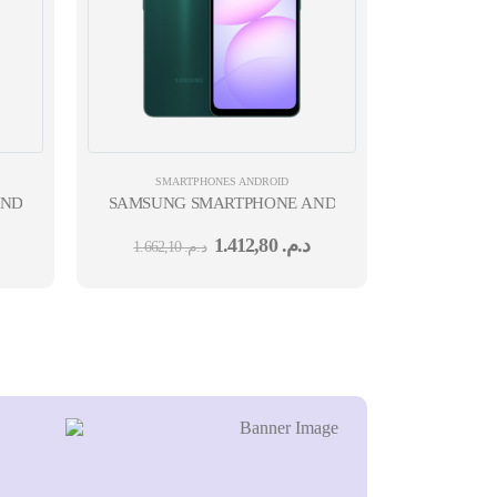
SMARTPHONES ANDROID
ID 5G DS 12 MPX 50 MPX 8 MPX 5 MPX 12M
ROID A07 6.7'' MEDIATEK 4GO 64GO 4G DS CAM AV 8MP CAM 
SAMSUNG SMARTPHONE ANDROID A07 6.7'' MEDIA
1.412,80
د.م.
1.662,10
د.م.