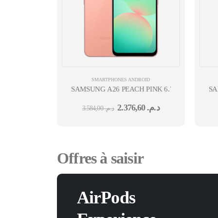
SMARTPHONES ANDROID
SAMSUNG A26 PEACH PINK 6.7'' EXYNOS 1
SA
2.376,60
د.م.
3.584,00
د.م.
Offres à saisir
AirPods