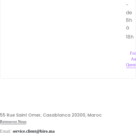
-
de
8h
à
18h
Foi
Au
Quest
55 Rue Saint Omer, Casablanca 20300, Maroc
Retrouvez Nous
Email:
service.client@biro.ma