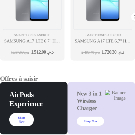
SMARTPHONES ANDROID
SMARTPHONES ANDROID
SAMSUNG A17 LTE 6,7'' HELIO
SAMSUNG A17 LTE 6,7'' HELI
G99-
G99-
1.512,00
د.م.
1.720,30
د.م.
1.937,60
د.م.
2.486,40
د.م.
MT6789V/CD 4GO 128GO 4G DS CAM AV 13MPX CAM ARR 50MP
MT6789V/CD 6GO 128GO 4G 
Offres à saisir
New 3 in 1
AirPods
Wireless
Experience
Charger
Shop
Shop Now
Now