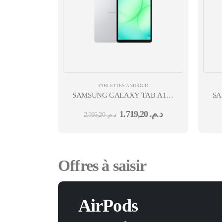
TABLETTES ANDROID
SAMSUNG GALAXY TAB A11 8,7'' HELIO
SA
G99- 4 GO 64 GO 4G CAM AV 5MPX MPX CA
1.719,20
د.م.
2.195,20
د.م.
DS
Offres à saisir
AirPods