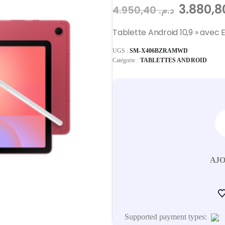
4.950,40
د.م.
Tablette Android 10,9 » avec 
UGS :
SM-X406BZRAMWD
Catégorie :
TABLETTES ANDROID
AJO
Supported payment types: