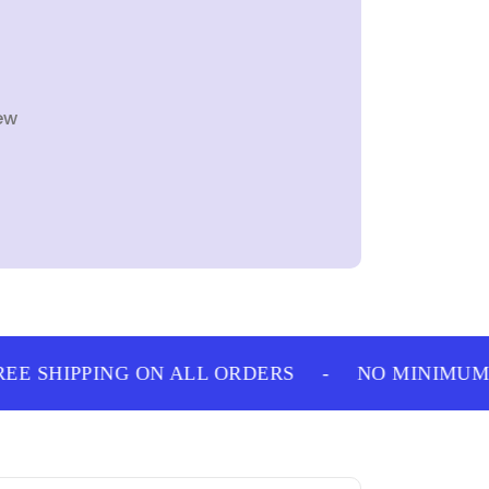
ew
E SHIPPING ON ALL ORDERS
-
NO MINIMUM 