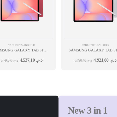
TABLETTES ANDROID
TABLETTES ANDROID
MSUNG GALAXY TAB S10 LITE 10,9'' EXYNOS-
SAMSUNG GALAXY TAB S10 
M AR 8MPX SILVER 12M
1380 8 GO 256 GO 5G
1380 8 GO 256 GO 5G
4.537,10
د.م.
4.921,80
د.م.
5.790,40
د.م.
5.790,40
د.م.
 CAM AV 5MPX CAM AR 8MPX ROUGE 12M
DS CAM AV 5MPX CAM AR 
New 3 in 1