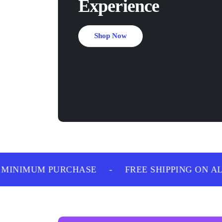
Experience
Shop Now
INIMUM PURCHASE
-
FREE SHIPPING ON ALL