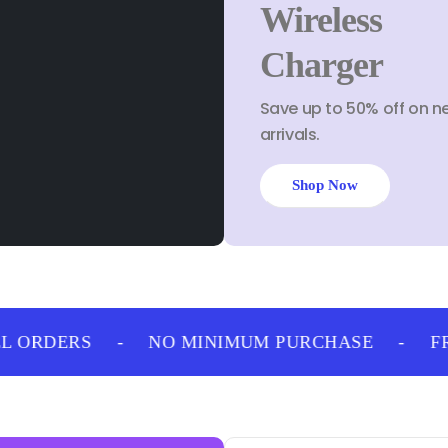
Wireless
Charger
Save up to 50% off on n
arrivals.
Shop Now
 ORDERS
-
NO MINIMUM PURCHASE
-
FRE