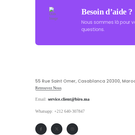
Besoin d’aide ?
Nous sommes là pour v
questions.
55 Rue Saint Omer, Casablanca 20300, Maro
Retrouvez Nous
Email:
service.client@biro.ma
Whatsapp: +212 640-307847