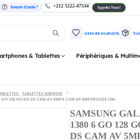
+212 5222-47534
Besoin d’aide ?
Appelez Nous!
Liste de souhaits
Su
artphones & Tablettes
Périphériques & Multim
ABLETTES
,
TABLETTES ANDROID
 6 GO 128 GO 5G DS CAM AV 5MPX CAM AR 8MPXROUGE 12M
SAMSUNG GALAX
1380 6 GO 128 
DS CAM AV 5M