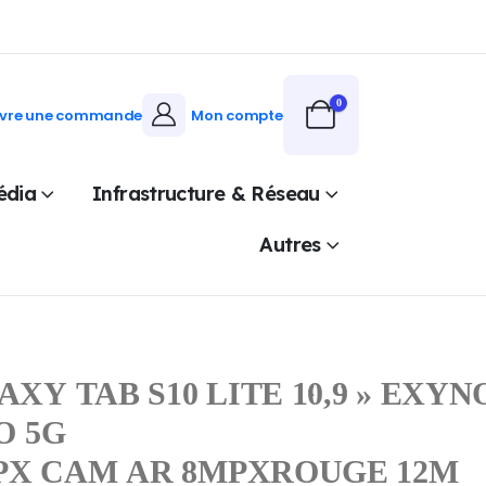
0
ivre une commande
Mon compte
édia
Infrastructure & Réseau
Autres
Y TAB S10 LITE 10,9 » EXYN
GO 5G
PX CAM AR 8MPXROUGE 12M