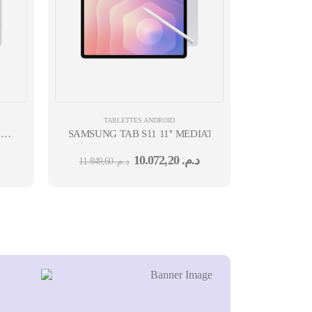
TABLETTES ANDROID
LITE 10,9'' EXYNOS-
SAMSUNG TAB S11 11'' MEDIATEK- 12 GO 256 GO 
10.072,20
د.م.
11.849,60
د.م.
8MPX SILVER 12M