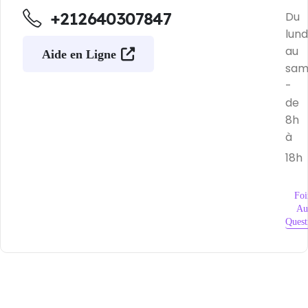
+212640307847
Du
lund
au
Aide en Ligne
sam
-
de
8h
à
18h
Foi
Au
Quest