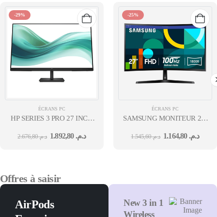
-29%
-25%
ÉCRANS PC
ÉCRANS PC
HP SERIES 3 PRO 27 INCH
SAMSUNG MONITEUR 27''
FHD MONITOR - 327PF 36M
SERIE D CURVED FULL-
1.892,80
د.م.
1.164,80
د.م.
2.676,80
د.م.
1.545,60
د.م.
HD,VA,100HZ,4MS (GTG),NA
CA NOIR 12M
Offres à saisir
New 3 in 1
AirPods
Wireless