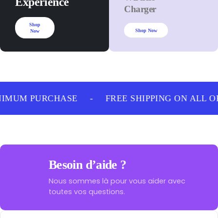
Experience
Charger
Shop
Shop Now
Now
NIMUM PURCHASE
-
FREE SHIPPING ON ALL O
Besoin d’aide ?
Nous sommes là pour vous aider avec
toutes vos questions.