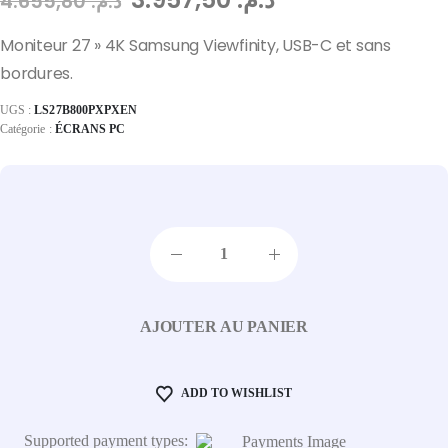
4.655,80
د.م.
Moniteur 27 » 4K Samsung Viewfinity, USB-C et sans
bordures.
UGS :
LS27B800PXPXEN
Catégorie :
ÉCRANS PC
AJOUTER AU PANIER
ADD TO WISHLIST
Supported payment types: