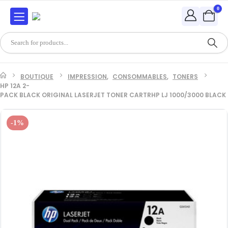
0
BOUTIQUE
IMPRESSION
,
CONSOMMABLES
,
TONERS
HP 12A 2-
PACK BLACK ORIGINAL LASERJET TONER CARTRHP LJ 1000/3000 BLACK
-1%