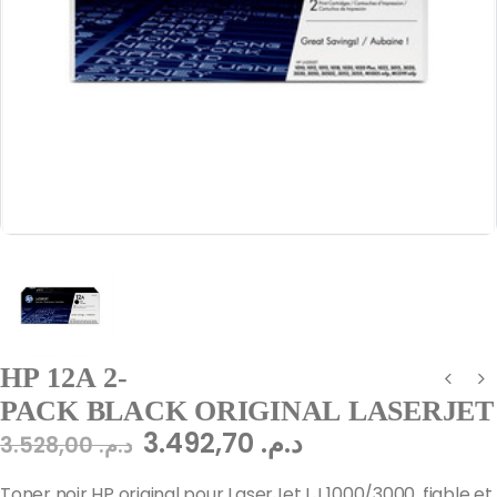
HP 12A 2-
PACK BLACK ORIGINAL LASERJET 
3.492,70
د.م.
3.528,00
د.م.
Toner noir HP original pour LaserJet LJ 1000/3000, fiable et