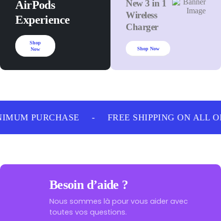
New 3 in 1
AirPods
Wireless
Experience
Charger
Shop
Shop Now
Now
NIMUM PURCHASE
-
FREE SHIPPING ON ALL 
Besoin d’aide ?
Nous sommes là pour vous aider avec
toutes vos questions.