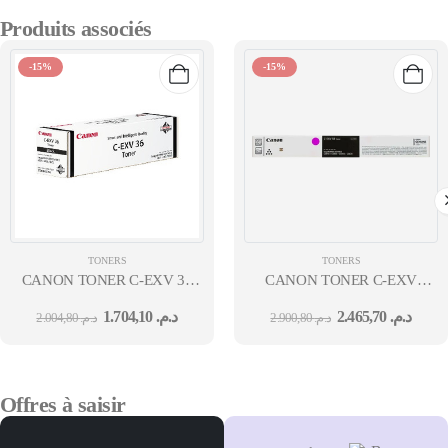
Produits associés
-15%
-15%
TONERS
TONERS
CANON TONER C-EXV 36
CANON TONER C-EXV
BLACK TONER-
58 MAGENTA
1.704,10
د.م.
2.465,70
د.م.
2.004,80
د.م.
2.900,80
د.م.
YIELD:56,000 PAGES
Offres à saisir