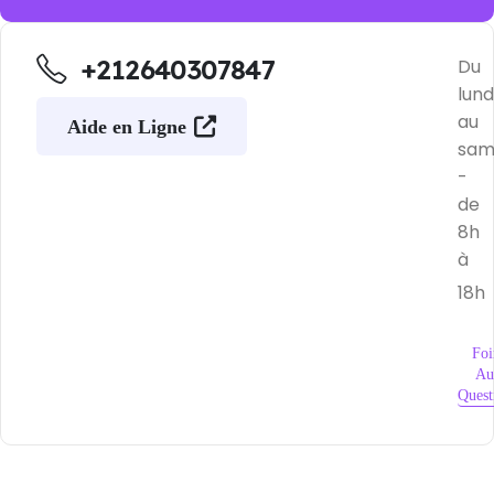
+212640307847
Du
lund
au
Aide en Ligne
sam
-
de
8h
à
18h
Foi
Au
Quest