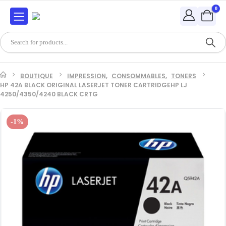
0
BOUTIQUE
IMPRESSION
,
CONSOMMABLES
,
TONERS
HP 42A BLACK ORIGINAL LASERJET TONER CARTRIDGEHP LJ
4250/4350/4240 BLACK CRTG
-1%