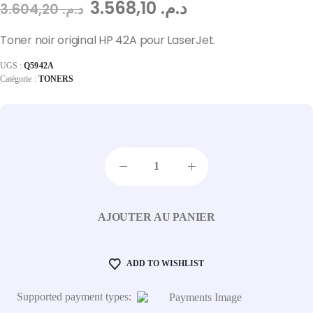
3.568,10
د.م.
3.604,20
د.م.
Toner noir original HP 42A pour LaserJet.
UGS :
Q5942A
Catégorie :
TONERS
AJOUTER AU PANIER
ADD TO WISHLIST
Supported payment types: