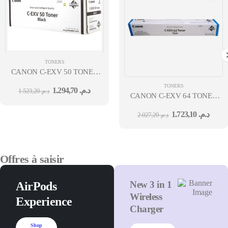
TONERS
CANON C-EXV 50 TONER
BLACK
TONERS
1.294,70
د.م.
1.523,20
د.م.
CANON C-EXV 64 TONER
CYAN (YIELD: 25,500
1.723,10
د.م.
2.027,20
د.م.
PAGES)
Offres à saisir
New 3 in 1
AirPods
Wireless
Experience
Charger
Shop