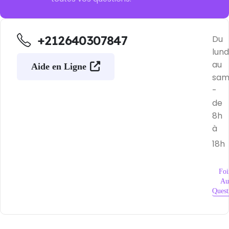
+212640307847
Du
lund
au
Aide en Ligne
sam
-
de
8h
à
18h
Foi
Au
Quest