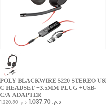
POLY BLACKWIRE 5220 STEREO US
C HEADSET +3.5MM PLUG +USB-
C/A ADAPTER
1.037,70
د.م.
1.220,80
د.م.