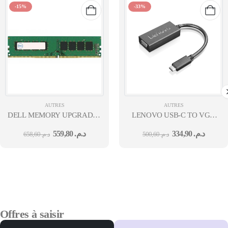
-15%
-33%
AUTRES
AUTRES
DELL MEMORY UPGRADE -
LENOVO USB-C TO VGA
4GB - 1RX16 DDR4 UDIMM
ADAPTER-ROW
559,80
د.م.
334,90
د.م.
658,60
د.م.
500,60
د.م.
2666MHZ OPTIPLEX3080
MT/SSF
Offres à saisir