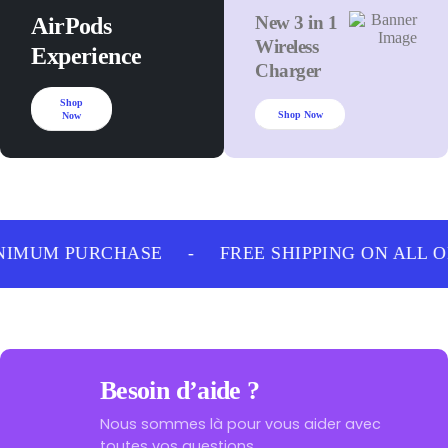
New 3 in 1
AirPods
Wireless
Experience
Charger
Shop
Shop Now
Now
NIMUM PURCHASE
-
FREE SHIPPING ON ALL 
Besoin d’aide ?
Nous sommes là pour vous aider avec
toutes vos questions.