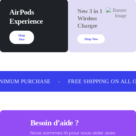
New 3 in 1
AirPods
Wireless
Experience
Charger
Shop
Shop Now
Now
NIMUM PURCHASE
-
FREE SHIPPING ON ALL 
Besoin d’aide ?
Nous sommes là pour vous aider avec