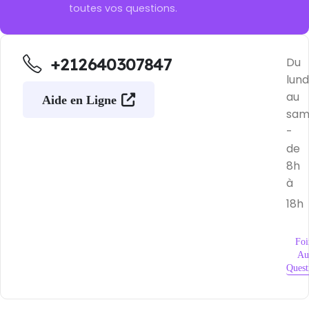
toutes vos questions.
+212640307847
Du
lund
au
Aide en Ligne
sam
-
de
8h
à
18h
Foi
Au
Quest