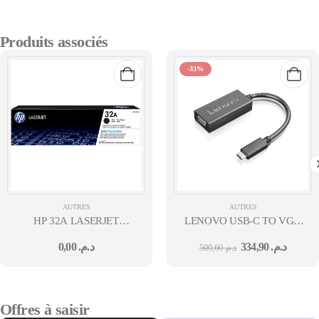
Produits associés
-33%
AUTRES
AUTRES
HP 32A LASERJET
LENOVO USB-C TO VGA
IMAGING DRUM
ADAPTER-ROW
0,00
د.م.
334,90
د.م.
500,60
د.م.
M203/M227
Offres à saisir