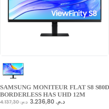
SAMSUNG MONITEUR FLAT S8 S80D U
BORDERLESS HAS UHD 12M
3.236,80
د.م.
4.137,30
د.م.