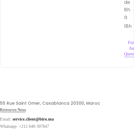
de
8h
à
18h
Foi
Au
Quest
55 Rue Saint Omer, Casablanca 20300, Maroc
Retrouvez Nous
Email:
service.client@biro.ma
Whatsapp: +212 640-307847