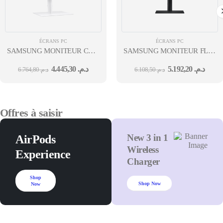
ÉCRANS PC
ÉCRANS PC
SAMSUNG MONITEUR CURVED 34"
SAMSUNG MONITEUR FLAT A
RÉSOLUTION
REFLET VIEWFINITY S80P 32'' 
4.445,30
د.م.
5.192,20
د.م.
6.764,80
د.م.
6.108,50
د.م.
QHD SERIE 6 BLANC RATIO
BORDERLESS HAS USB-
21:9 GARANTIE 12M
C UHD 12M
Offres à saisir
New 3 in 1
AirPods
Wireless
Experience
Charger
Shop
Shop Now
Now